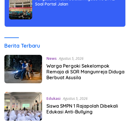
Soal Portal Jalan
berandaku.com
Berita Terbaru
News
Agustus 5, 2026
Warga Pergoki Sekelompok
Remaja di SOR Mangunreja Diduga
Berbuat Asusila
Edukasi
Agustus 5, 2026
Siswa SMPN 1 Rajapolah Dibekali
Edukasi Anti-Bullying