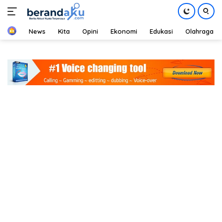
Home
News
Kita
Opini
Ekonomi
Edukasi
Olahraga
Langsung
ke
konten