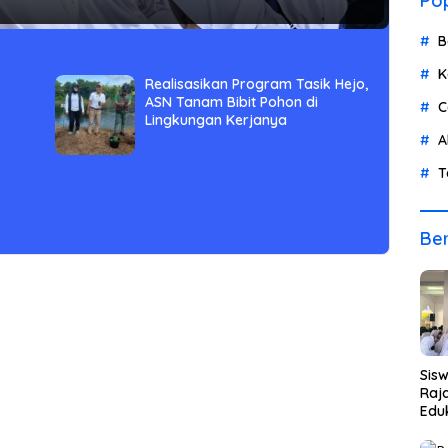
Pop
B
K
Realisasikan Program Tasik Hejo,
ASN Tanam Bibit Pohon di
C
Lingkungan Kerjanya
A
T
Ber
Sis
Raja
Eduk