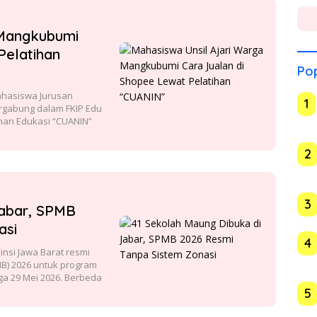
 Mangkubumi
Pelatihan
Pop
hasiswa Jurusan
1
rgabung dalam FKIP Edu
han Edukasi “CUANIN”
2
3
Jabar, SPMB
asi
4
si Jawa Barat resmi
B) 2026 untuk program
ga 29 Mei 2026. Berbeda
5