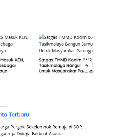
N,
Satgas TMMD Kodim 0612
Anak SD di Kabup
Tasikmalaya Bangun Sumur Bor
Diduga Jadi Kor
Untuk Masyarakat Parungponteng
Teman Sekelasny
ita Terbaru