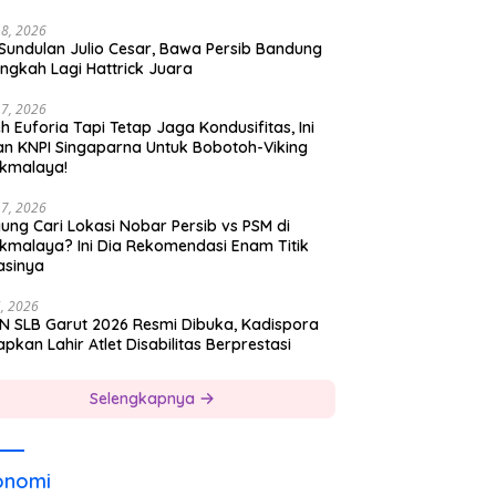
18, 2026
 Sundulan Julio Cesar, Bawa Persib Bandung
ngkah Lagi Hattrick Juara
17, 2026
h Euforia Tapi Tetap Jaga Kondusifitas, Ini
an KNPI Singaparna Untuk Bobotoh-Viking
ikmalaya!
17, 2026
ung Cari Lokasi Nobar Persib vs PSM di
ikmalaya? Ini Dia Rekomendasi Enam Titik
asinya
5, 2026
N SLB Garut 2026 Resmi Dibuka, Kadispora
pkan Lahir Atlet Disabilitas Berprestasi
Selengkapnya
onomi