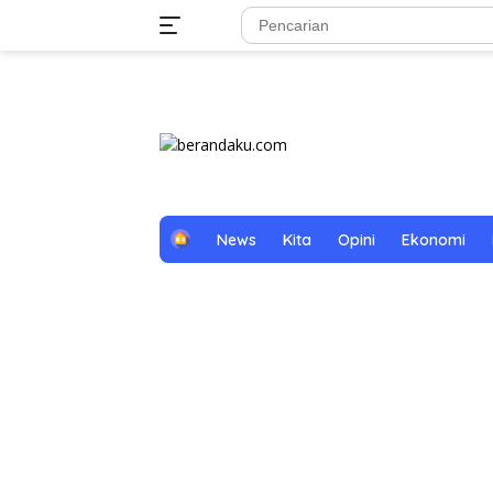
Langsung
tutup
ke
konten
H
News
Kita
Opini
Ekonomi
o
m
e