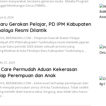
lemen masyarakat, terutama generasi muda. Melalui Program
nggal Membangun Desa (TMMD)…
uni 8, 2026
aru Gerakan Pelajar, PD IPM Kabupaten
alaya Resmi Dilantik
YA, BERANDAKU.COM – Pimpinan Daerah Ikatan Pelajar
yah (PD IPM) Kabupaten Tasikmalaya resmi melantik jajaran
san baru periode 2026 dalam sebuah prosesi yang
ng khidmat di Aula Pendopo Baru Kabupaten Tasikmalaya,…
ei 25, 2026
 Care Permudah Aduan Kekerasan
dap Perempuan dan Anak
AYA, BERANDAKU.COM – Kekerasan terhadap perempuan dan
 menjadi persoalan serius di Kota Tasikmalaya. Tidak sedikit
g memilih diam karena takut, bingung, atau tidak tahu harus
ke…