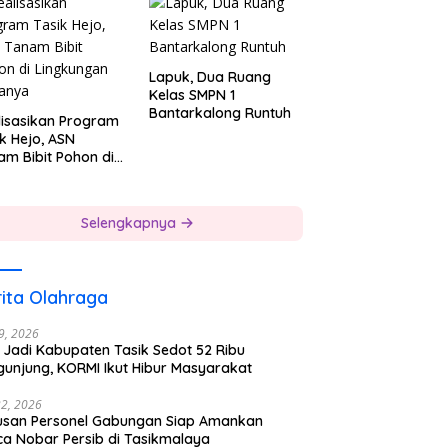
Lapuk, Dua Ruang
Kelas SMPN 1
Bantarkalong Runtuh
lisasikan Program
k Hejo, ASN
am Bibit Pohon di
gkungan Kerjanya
Selengkapnya
ita Olahraga
29, 2026
 Jadi Kabupaten Tasik Sedot 52 Ribu
gunjung, KORMI Ikut Hibur Masyarakat
22, 2026
usan Personel Gabungan Siap Amankan
ca Nobar Persib di Tasikmalaya