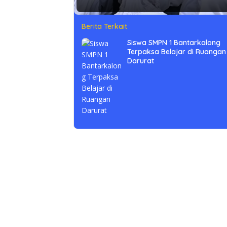
Berita Terkait
Siswa SMPN 1 Bantarkalong
Terpaksa Belajar di Ruangan
Darurat