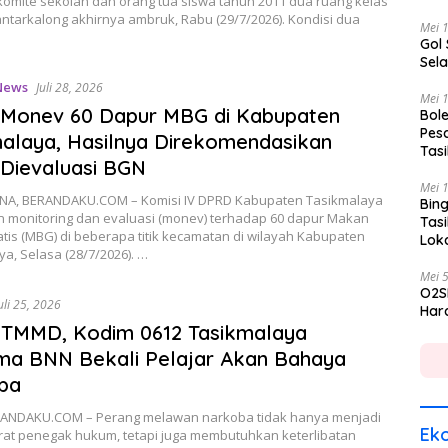
omite sekolah dan orang tua siswa tahun 2011 dua ruang kelas
ntarkalong akhirnya ambruk, Rabu (29/7/2026). Kondisi dua
Mei 
Gol
Sela
News
Juli 28, 2026
Mei 
Monev 60 Dapur MBG di Kabupaten
Bole
Pes
alaya, Hasilnya Direkomendasikan
Tas
Dievaluasi BGN
Mei 
A, BERANDAKU.COM – Komisi IV DPRD Kabupaten Tasikmalaya
Bing
 monitoring dan evaluasi (monev) terhadap 60 dapur Makan
Tas
atis (MBG) di beberapa titik kecamatan di wilayah Kabupaten
Lok
a, Selasa (28/7/2026). …
Mei 
O2S
uli 25, 2026
Hara
 TMMD, Kodim 0612 Tasikmalaya
ma BNN Bekali Pelajar Akan Bahaya
ba
RANDAKU.COM – Perang melawan narkoba tidak hanya menjadi
Ek
rat penegak hukum, tetapi juga membutuhkan keterlibatan