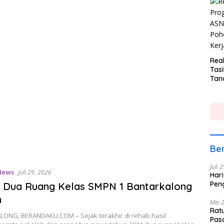
Rea
Tasi
Tan
Lin
Ber
Juli 
News
Juli 29, 2026
Hari
Pen
, Dua Ruang Kelas SMPN 1 Bantarkalong
h
Mei 
Rat
ONG, BERANDAKU.COM – Sejak terakhir di rehab hasil
Pas