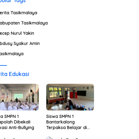
ular Tags
erita Tasikmalaya
abupaten Tasikmalaya
ecep Nurul Yakin
bdusy Syakur Amin
asikmalaya
ita Edukasi
wa SMPN 1
Siswa SMPN 1
polah Dibekali
Bantarkalong
asi Anti-Bullying
Terpaksa Belajar di
Ruangan Darurat