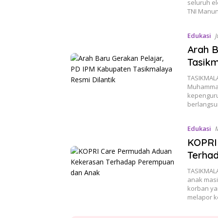
seluruh e
TNI Manu
Edukasi
J
Arah B
Tasikm
TASIKMALA
Muhammadi
kepenguru
berlangsu
Edukasi
M
KOPRI
Terha
TASIKMAL
anak masih
korban yan
melapor 