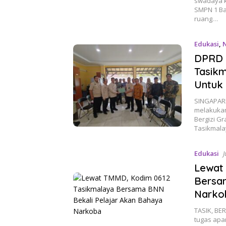
swadaya k
SMPN 1 Ba
ruang…
Edukasi
,
DPRD 
Tasikm
Untuk 
SINGAPARN
melakukan
Bergizi Gr
Tasikmalay
Edukasi
J
Lewat
Bersa
Narko
TASIK, BE
tugas apa