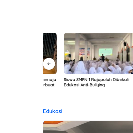
ekelompok Remaja
Siswa SMPN 1 Rajapolah Dibekali
Peng
a Diduga Berbuat
Edukasi Anti-Bullying
DPRD
Edukasi