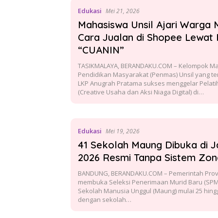
Edukasi
Mei 21, 2026
Mahasiswa Unsil Ajari Warga
Cara Jualan di Shopee Lewat 
“CUANIN”
TASIKMALAYA, BERANDAKU.COM – Kelompok Ma
Pendidikan Masyarakat (Penmas) Unsil yang te
LKP Anugrah Pratama sukses menggelar Pelati
(Creative Usaha dan Aksi Niaga Digital) di…
Edukasi
Mei 19, 2026
41 Sekolah Maung Dibuka di 
2026 Resmi Tanpa Sistem Zon
BANDUNG, BERANDAKU.COM – Pemerintah Provin
membuka Seleksi Penerimaan Murid Baru (SPM
Sekolah Manusia Unggul (Maung) mulai 25 hing
dengan sekolah…