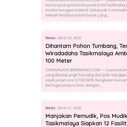
kencang yang melanda pusat Kota Tasikmalay
insiden kerugian materiil. Sebanyak 2 unit mobi
setelah tertimpa pohon besar yang…
News
Maret 28, 2026
Dihantam Pohon Tumbang, Te
Wiradadaha Tasikmalaya Amb
100 Meter
TASIKMALAYA, BERANDAKU.COM — Cuaca ekstr
yang disertai angin kencang dan petir mengep
sejak Jumat sore (27/3/2026). Rangkaian bencan
berbagai penjuru kota, dengan…
News
Maret 21, 2026
Manjakan Pemudik, Pos Mudi
Tasikmalaya Siapkan 12 Fasilit