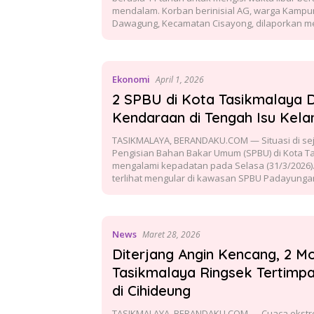
mendalam. Korban berinisial AG, warga Kampu
Dawagung, Kecamatan Cisayong, dilaporkan m
Ekonomi
April 1, 2026
2 SPBU di Kota Tasikmalaya D
Kendaraan di Tengah Isu Kel
TASIKMALAYA, BERANDAKU.COM — Situasi di se
Pengisian Bahan Bakar Umum (SPBU) di Kota T
mengalami kepadatan pada Selasa (31/3/2026)
terlihat mengular di kawasan SPBU Padayung
News
Maret 28, 2026
Diterjang Angin Kencang, 2 M
Tasikmalaya Ringsek Tertimp
di Cihideung
TASIKMALAYA, BERANDAKU.COM — Cuaca ekstrem