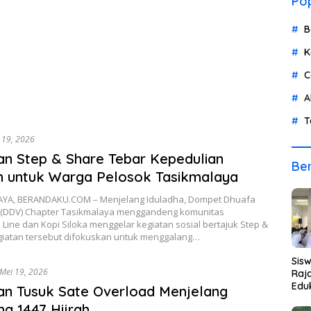
Pop
B
K
C
A
T
 19, 2026
n Step & Share Tebar Kepedulian
Ber
n untuk Warga Pelosok Tasikmalaya
YA, BERANDAKU.COM – Menjelang Iduladha, Dompet Dhuafa
 (DDV) Chapter Tasikmalaya menggandeng komunitas
ine dan Kopi Siloka menggelar kegiatan sosial bertajuk Step &
giatan tersebut difokuskan untuk menggalang…
Sis
Mei 19, 2026
Raja
Eduk
an Tusuk Sate Overload Menjelang
ha 1447 Hijrah