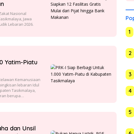
an
akat Nasional
Pop
Tasikmalaya, Jawa
udik Lebaran 2026.
1
2
0 Yatim-Piatu
3
Relawan Kemanusiaan
ingkisan lebaran Idul
4
bupaten Tasikmalaya,
baran berupa…
5
aha dan Unsil
6