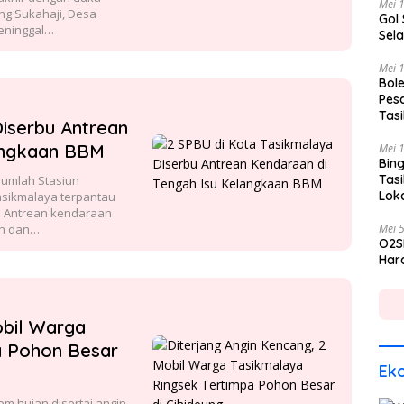
Mei 
ng Sukahaji, Desa
Gol
eninggal…
Sela
Mei 
Bole
Pes
Tas
iserbu Antrean
angkaan BBM
Mei 
Bing
Tas
jumlah Stasiun
Lok
asikmalaya terpantau
. Antrean kendaraan
an dan…
Mei 
O2S
Hara
obil Warga
a Pohon Besar
Ek
 hujan disertai angin