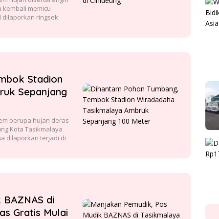
a kembali memicu
l dilaporkan ringsek
mbok Stadion
ruk Sepanjang
em berupa hujan deras
ung Kota Tasikmalaya
a dilaporkan terjadi di
k BAZNAS di
as Gratis Mulai