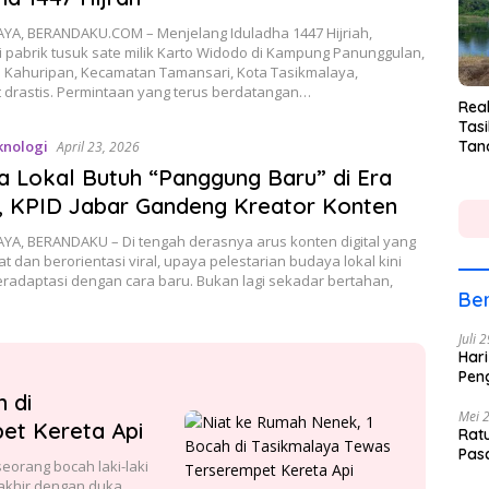
YA, BERANDAKU.COM – Menjelang Iduladha 1447 Hijriah,
di pabrik tusuk sate milik Karto Widodo di Kampung Panunggulan,
 Kahuripan, Kecamatan Tamansari, Kota Tasikmalaya,
 drastis. Permintaan yang terus berdatangan…
Rea
Tasi
knologi
Tan
April 23, 2026
Lin
 Lokal Butuh “Panggung Baru” di Era
l, KPID Jabar Gandeng Kreator Konten
YA, BERANDAKU – Di tengah derasnya arus konten digital yang
t dan berorientasi viral, upaya pelestarian budaya lokal kini
eradaptasi dengan cara baru. Bukan lagi sekadar bertahan,
Ber
Juli 
Hari
Pen
 di
Mei 
et Kereta Api
Rat
Pas
orang bocah laki-laki
rakhir dengan duka