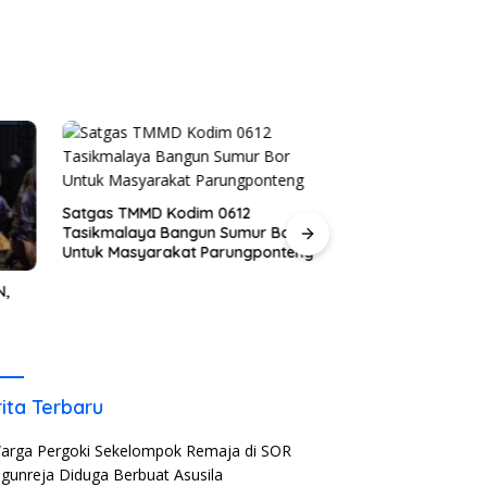
Satgas TMMD Kodim 0612
Tasikmalaya Bangun Sumur Bor
Untuk Masyarakat Parungponteng
N,
Anak SD di Kabup
Diduga Jadi Kor
Teman Sekelasny
ita Terbaru