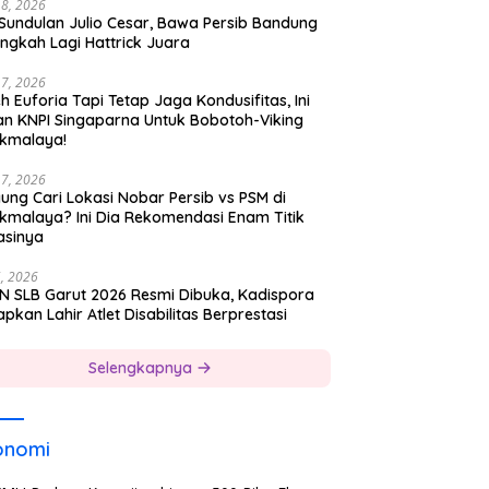
18, 2026
 Sundulan Julio Cesar, Bawa Persib Bandung
ngkah Lagi Hattrick Juara
17, 2026
h Euforia Tapi Tetap Jaga Kondusifitas, Ini
an KNPI Singaparna Untuk Bobotoh-Viking
ikmalaya!
17, 2026
ung Cari Lokasi Nobar Persib vs PSM di
ikmalaya? Ini Dia Rekomendasi Enam Titik
asinya
5, 2026
N SLB Garut 2026 Resmi Dibuka, Kadispora
pkan Lahir Atlet Disabilitas Berprestasi
Selengkapnya
onomi