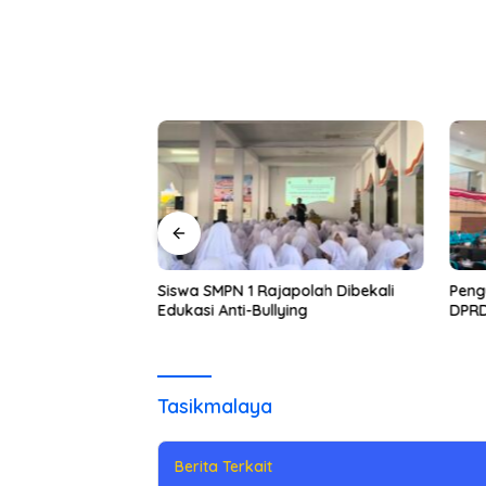
ekelompok Remaja
a Diduga Berbuat
Siswa SMPN 1 Rajapolah Dibekali
Peng
Edukasi Anti-Bullying
DPRD
News
Mei 22, 2026
Pria Paruh Baya Diduga 
Jembatan Cirahong
Tasikmalaya
Berita Terkait