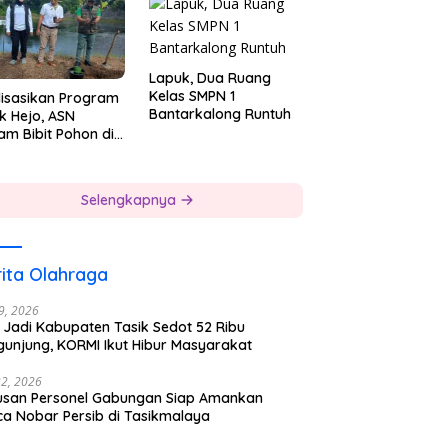
Lapuk, Dua Ruang
Kelas SMPN 1
lisasikan Program
Bantarkalong Runtuh
k Hejo, ASN
am Bibit Pohon di
gkungan Kerjanya
Selengkapnya
ita Olahraga
29, 2026
 Jadi Kabupaten Tasik Sedot 52 Ribu
gunjung, KORMI Ikut Hibur Masyarakat
22, 2026
usan Personel Gabungan Siap Amankan
ca Nobar Persib di Tasikmalaya