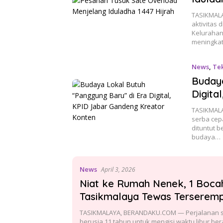
TASIKMALA
aktivitas 
Kelurahan
meningkat
News
,
Te
Budaya
Digita
TASIKMALA
serba cepa
dituntut b
budaya…
News
April 3, 2026
Niat ke Rumah Nenek, 1 Bocah
Tasikmalaya Tewas Terseremp
TASIKMALAYA, BERANDAKU.COM — Perjalanan se
berusia 11 tahun untuk mengisi waktu libur be