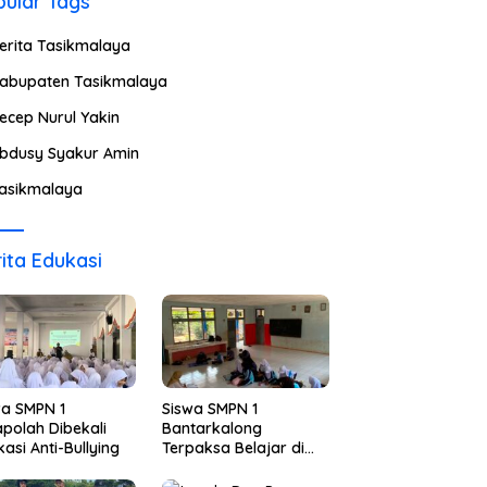
ular Tags
erita Tasikmalaya
abupaten Tasikmalaya
ecep Nurul Yakin
bdusy Syakur Amin
asikmalaya
ita Edukasi
wa SMPN 1
Siswa SMPN 1
polah Dibekali
Bantarkalong
asi Anti-Bullying
Terpaksa Belajar di
Ruangan Darurat