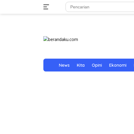
Langsung
tutup
ke
konten
H
News
Kita
Opini
Ekonomi
o
m
e