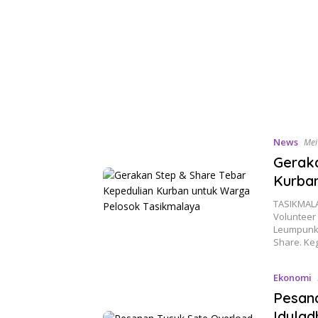
News
Mei
Geraka
Kurba
TASIKMALA
Volunteer
Leumpunk L
Share. Ke
Ekonomi
Pesan
Idulad