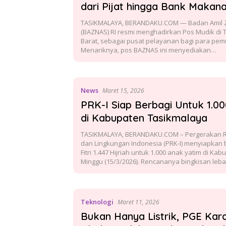
dari Pijat hingga Bank Makan
TASIKMALAYA, BERANDAKU.COM — Badan Amil Z
(BAZNAS) RI resmi menghadirkan Pos Mudik di 
Barat, sebagai pusat pelayanan bagi para pem
Menariknya, pos BAZNAS ini menyediakan…
News
Maret 15, 2026
PRK-I Siap Berbagi Untuk 1.00
di Kabupaten Tasikmalaya
TASIKMALAYA, BERANDAKU.COM – Pergerakan 
dan Lingkungan Indonesia (PRK-I) menyiapkan b
Fitri 1.447 Hijriah untuk 1.000 anak yatim di Ka
Minggu (15/3/2026). Rencananya bingkisan le
Teknologi
Maret 11, 2026
Bukan Hanya Listrik, PGE Kar