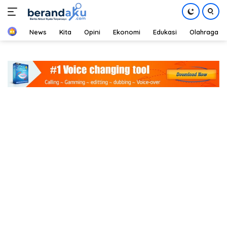
Home
News
Kita
Opini
Ekonomi
Edukasi
Olahraga
Langsung
ke
konten