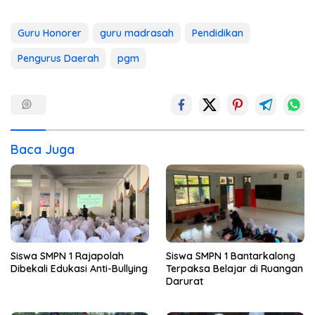
Guru Honorer
guru madrasah
Pendidikan
Pengurus Daerah
pgm
Baca Juga
Siswa SMPN 1 Rajapolah
Siswa SMPN 1 Bantarkalong
Dibekali Edukasi Anti-Bullying
Terpaksa Belajar di Ruangan
Darurat