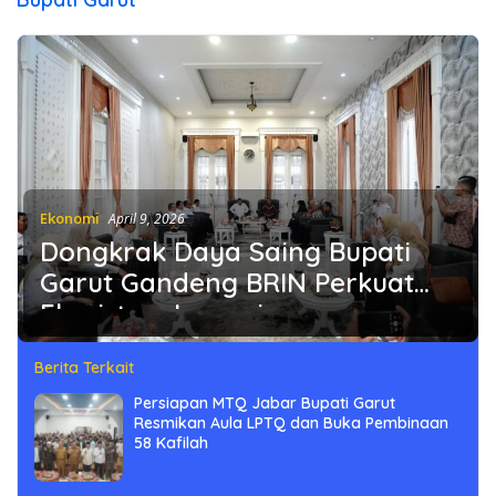
Ekonomi
April 9, 2026
Dongkrak Daya Saing Bupati
Garut Gandeng BRIN Perkuat
Ekosistem Inovasi
Berita Terkait
Persiapan MTQ Jabar Bupati Garut
Resmikan Aula LPTQ dan Buka Pembinaan
58 Kafilah