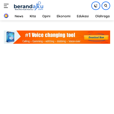
Home
News
Kita
Opini
Ekonomi
Edukasi
Olahraga
Langsung
ke
konten