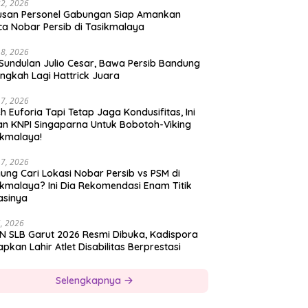
22, 2026
usan Personel Gabungan Siap Amankan
ca Nobar Persib di Tasikmalaya
18, 2026
 Sundulan Julio Cesar, Bawa Persib Bandung
ngkah Lagi Hattrick Juara
17, 2026
h Euforia Tapi Tetap Jaga Kondusifitas, Ini
an KNPI Singaparna Untuk Bobotoh-Viking
ikmalaya!
17, 2026
ung Cari Lokasi Nobar Persib vs PSM di
ikmalaya? Ini Dia Rekomendasi Enam Titik
asinya
5, 2026
N SLB Garut 2026 Resmi Dibuka, Kadispora
pkan Lahir Atlet Disabilitas Berprestasi
Selengkapnya