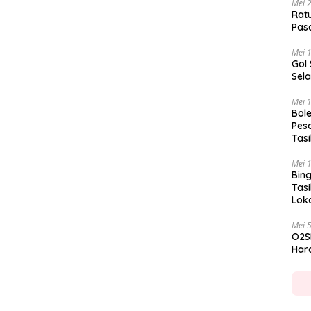
Mei 
Rat
Pas
Mei 
Gol
Sela
Mei 
Bole
Pes
Tas
Mei 
Bing
Tas
Lok
Mei 
O2S
Hara