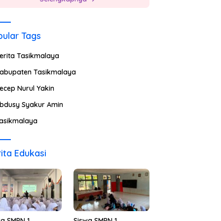
ular Tags
erita Tasikmalaya
abupaten Tasikmalaya
ecep Nurul Yakin
bdusy Syakur Amin
asikmalaya
ita Edukasi
wa SMPN 1
Siswa SMPN 1