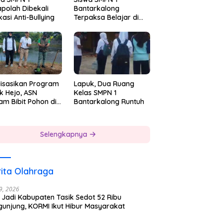
polah Dibekali
Bantarkalong
asi Anti-Bullying
Terpaksa Belajar di
Ruangan Darurat
lisasikan Program
Lapuk, Dua Ruang
k Hejo, ASN
Kelas SMPN 1
am Bibit Pohon di
Bantarkalong Runtuh
gkungan Kerjanya
Selengkapnya
ita Olahraga
29, 2026
 Jadi Kabupaten Tasik Sedot 52 Ribu
gunjung, KORMI Ikut Hibur Masyarakat