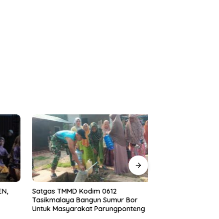
N,
Satgas TMMD Kodim 0612
Anak SD di Kabup
Tasikmalaya Bangun Sumur Bor
Diduga Jadi Kor
Untuk Masyarakat Parungponteng
Teman Sekelasny