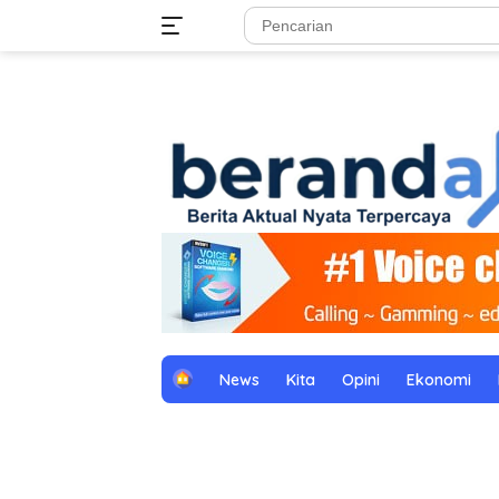
Langsung
tutup
ke
konten
H
News
Kita
Opini
Ekonomi
o
m
e