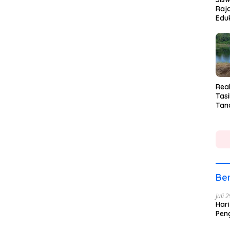
Raja
Eduk
Rea
Tasi
Tan
Lin
Ber
Juli 
Hari
Pen