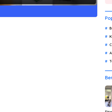
Pop
B
K
C
A
T
Ber
Sis