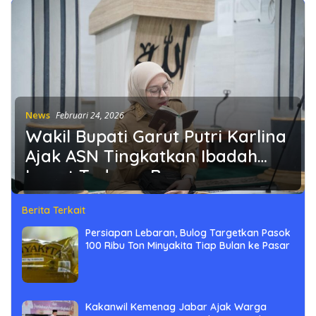
News
Februari 24, 2026
Wakil Bupati Garut Putri Karlina
Ajak ASN Tingkatkan Ibadah
Lewat Tadarus Bersama
Berita Terkait
Persiapan Lebaran, Bulog Targetkan Pasok
100 Ribu Ton Minyakita Tiap Bulan ke Pasar
Kakanwil Kemenag Jabar Ajak Warga