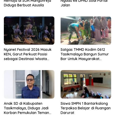
Remaja di SOR Mangunreja
Ngadu ke DPRD Soal Portal
Diduga Berbuat Asusila
Jalan
Nyanet Festival 2026 Masuk
Satgas TMMD Kodim 0612
KEN, Garut Perkuat Posisi
Tasikmalaya Bangun Sumur
sebagai Destinasi Wisata
Bor Untuk Masyarakat
Budaya
Parungponteng
Anak SD di Kabupaten
Siswa SMPN 1 Bantarkalong
Tasikmalaya, Diduga Jadi
Terpaksa Belajar di Ruangan
Korban Pemukulan Teman
Darurat