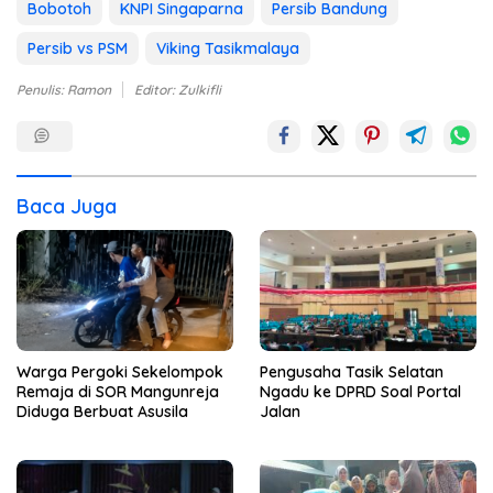
Bobotoh
KNPI Singaparna
Persib Bandung
Persib vs PSM
Viking Tasikmalaya
Penulis: Ramon
Editor: Zulkifli
Baca Juga
Warga Pergoki Sekelompok
Pengusaha Tasik Selatan
Remaja di SOR Mangunreja
Ngadu ke DPRD Soal Portal
Diduga Berbuat Asusila
Jalan