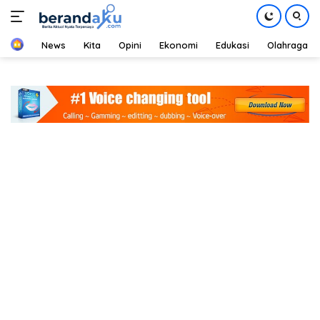
Home
News
Kita
Opini
Ekonomi
Edukasi
Olahraga
Langsung
ke
konten