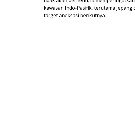
tidak akan berhenti. Ia memperingatka
kawasan Indo-Pasifik, terutama Jepang d
target aneksasi berikutnya.