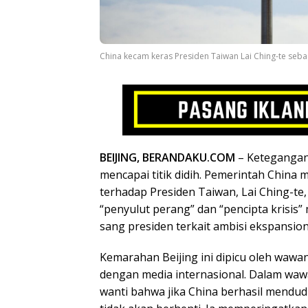
China kecam keras Presiden Taiwan Lai Ching-te sebag
BEIJING, BERANDAKU.COM
– Ketegangan 
mencapai titik didih. Pemerintah China
terhadap Presiden Taiwan, Lai Ching-t
“penyulut perang” dan “pencipta krisis
sang presiden terkait ambisi ekspansioni
Kemarahan Beijing ini dipicu oleh wawa
dengan media internasional. Dalam wawa
wanti bahwa jika China berhasil mendudu