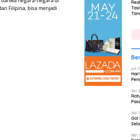
n bahwa negara-negara di
Rea
an Filipina, bisa menjadi
Tasi
Tan
Lin
Ber
Juli 
Hari
Pen
Mei 
Rat
Pas
Mei 
Gol
Sela
Mei 