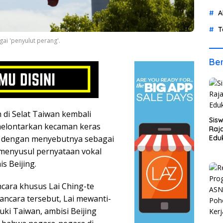
A
T
ai 'penyulut perang'.
Ber
di Selat Taiwan kembali
Sis
 melontarkan kecaman keras
Raja
e, dengan menyebutnya sebagai
Eduk
” menyusul pernyataan vokal
s Beijing.
ncara khusus Lai Ching-te
ncara tersebut, Lai mewanti-
ki Taiwan, ambisi Beijing