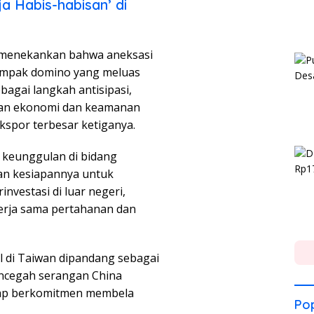
ja Habis-habisan’ di
e menekankan bahwa aneksasi
ampak domino yang meluas
bagai langkah antisipasi,
gan ekonomi dan keamanan
spor terbesar ketiganya.
 keunggulan di bidang
an kesiapannya untuk
nvestasi di luar negeri,
erja sama pertahanan dan
l di Taiwan dipandang sebagai
encegah serangan China
etap berkomitmen membela
Pop