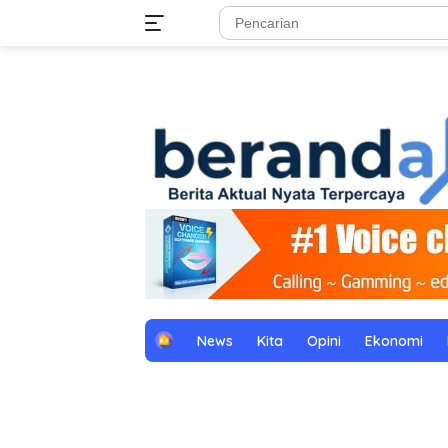
Langsung
tutup
ke
konten
H
News
Kita
Opini
Ekonomi
o
m
e