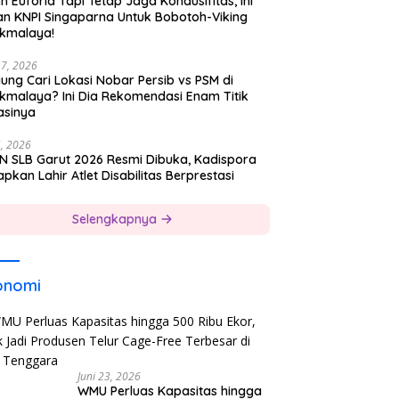
h Euforia Tapi Tetap Jaga Kondusifitas, Ini
an KNPI Singaparna Untuk Bobotoh-Viking
ikmalaya!
17, 2026
ung Cari Lokasi Nobar Persib vs PSM di
ikmalaya? Ini Dia Rekomendasi Enam Titik
asinya
5, 2026
N SLB Garut 2026 Resmi Dibuka, Kadispora
pkan Lahir Atlet Disabilitas Berprestasi
Selengkapnya
onomi
Juni 23, 2026
WMU Perluas Kapasitas hingga