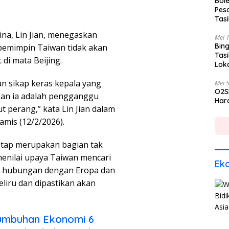
Bole
Pes
Tas
ina, Lin Jian, menegaskan
Mei 
Bing
pemimpin Taiwan tidak akan
Tas
di mata Beijing.
Lok
n sikap keras kepala yang
Mei 
O2S
an ia adalah pengganggu
Hara
t perang,” kata Lin Jian dalam
Kamis (12/2/2026).
tap merupakan bagian tak
 menilai upaya Taiwan mencari
Ek
 hubungan dengan Eropa dan
eliru dan dipastikan akan
tumbuhan Ekonomi 6