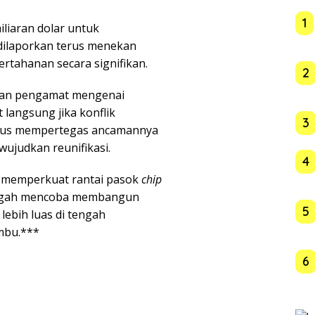
1
liaran dolar untuk
dilaporkan terus menekan
rtahanan secara signifikan.
2
angan pengamat mengenai
 langsung jika konflik
3
terus mempertegas ancamannya
judkan reunifikasi.
4
 memperkuat rantai pasok
chip
tengah mencoba membangun
5
lebih luas di tengah
mbu.***
6