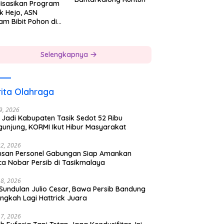
lisasikan Program
k Hejo, ASN
am Bibit Pohon di
gkungan Kerjanya
Selengkapnya
ita Olahraga
29, 2026
 Jadi Kabupaten Tasik Sedot 52 Ribu
gunjung, KORMI Ikut Hibur Masyarakat
22, 2026
usan Personel Gabungan Siap Amankan
ca Nobar Persib di Tasikmalaya
18, 2026
 Sundulan Julio Cesar, Bawa Persib Bandung
ngkah Lagi Hattrick Juara
17, 2026