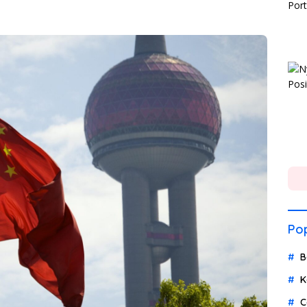
Pop
B
K
C