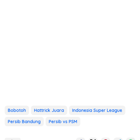
Bobotoh
Hattrick Juara
Indonesia Super League
Persib Bandung
Persib vs PSM