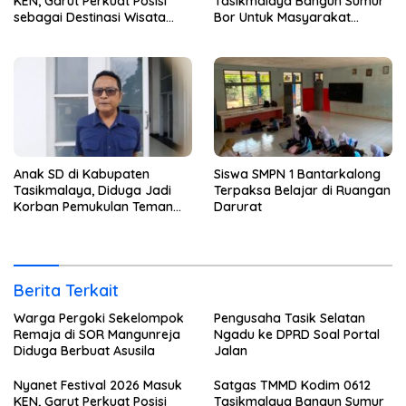
KEN, Garut Perkuat Posisi
Tasikmalaya Bangun Sumur
sebagai Destinasi Wisata
Bor Untuk Masyarakat
Budaya
Parungponteng
Anak SD di Kabupaten
Siswa SMPN 1 Bantarkalong
Tasikmalaya, Diduga Jadi
Terpaksa Belajar di Ruangan
Korban Pemukulan Teman
Darurat
Sekelasnya
Berita Terkait
Warga Pergoki Sekelompok
Pengusaha Tasik Selatan
Remaja di SOR Mangunreja
Ngadu ke DPRD Soal Portal
Diduga Berbuat Asusila
Jalan
Nyanet Festival 2026 Masuk
Satgas TMMD Kodim 0612
KEN, Garut Perkuat Posisi
Tasikmalaya Bangun Sumur