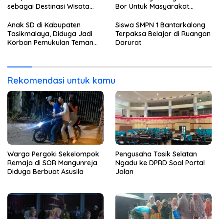
sebagai Destinasi Wisata
Bor Untuk Masyarakat
Budaya
Parungponteng
Anak SD di Kabupaten
Siswa SMPN 1 Bantarkalong
Tasikmalaya, Diduga Jadi
Terpaksa Belajar di Ruangan
Korban Pemukulan Teman
Darurat
Sekelasnya
Rekomendasi untuk kamu
Warga Pergoki Sekelompok
Pengusaha Tasik Selatan
Remaja di SOR Mangunreja
Ngadu ke DPRD Soal Portal
Diduga Berbuat Asusila
Jalan