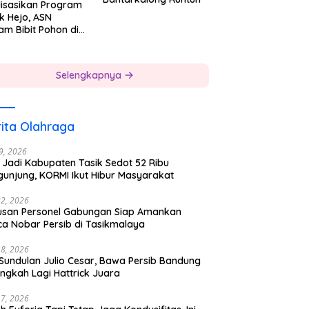
lisasikan Program
k Hejo, ASN
am Bibit Pohon di
gkungan Kerjanya
Selengkapnya
ita Olahraga
29, 2026
 Jadi Kabupaten Tasik Sedot 52 Ribu
gunjung, KORMI Ikut Hibur Masyarakat
22, 2026
usan Personel Gabungan Siap Amankan
ca Nobar Persib di Tasikmalaya
18, 2026
 Sundulan Julio Cesar, Bawa Persib Bandung
ngkah Lagi Hattrick Juara
17, 2026