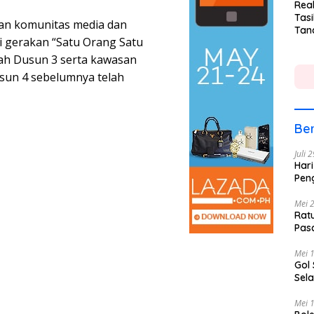
Rea
Tasi
kan komunitas media dan
Tan
ri gerakan “Satu Orang Satu
Lin
ah Dusun 3 serta kawasan
sun 4 sebelumnya telah
Ber
Juli 
Hari
Pen
Mei 
Rat
Pas
Mei 
Gol
Sela
Mei 