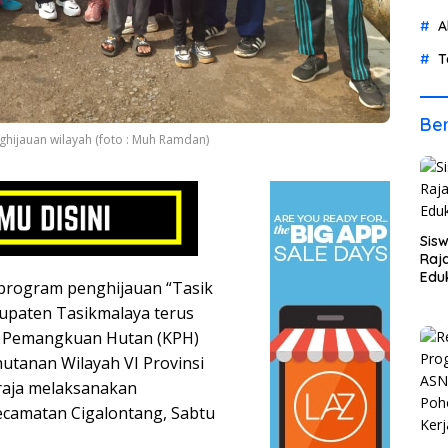
A
T
Ber
hijauan wilayah (foto : Muh Ramdan)
Sis
Raja
Eduk
rogram penghijauan “Tasik
upaten Tasikmalaya terus
n Pemangkuan Hutan (KPH)
tanan Wilayah VI Provinsi
raja melaksanakan
camatan Cigalontang, Sabtu