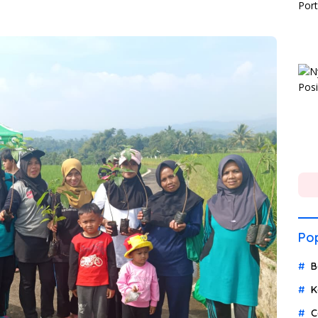
Pop
B
K
C