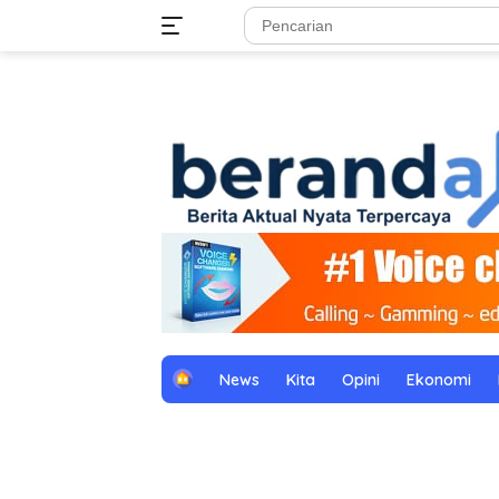
Langsung
tutup
ke
konten
H
News
Kita
Opini
Ekonomi
o
m
e