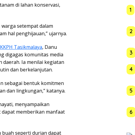
itanam di lahan konservasi,
1
gi warga setempat dalam
2
m hal penghijauan,” ujarnya.
i/KKPH Tasikmalaya
, Danu
3
yang digagas komunitas media
daerah. Ia menilai kegiatan
4
utin dan berkelanjutan.
kan sebagai bentuk komitmen
5
an dan lingkungan,” katanya.
ohayati, menyampaikan
ut dapat memberikan manfaat
6
n buah seperti durian dapat