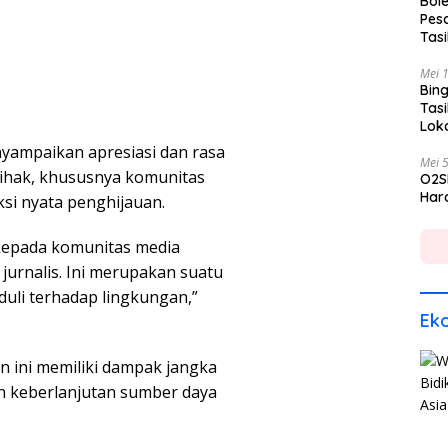
Bole
Pes
Tas
Mei 
Bing
Tas
Lok
nyampaikan apresiasi dan rasa
Mei 
pihak, khususnya komunitas
O2S
Hara
ksi nyata penghijauan.
kepada komunitas media
jurnalis. Ini merupakan suatu
uli terhadap lingkungan,”
Ek
ini memiliki dampak jangka
an keberlanjutan sumber daya