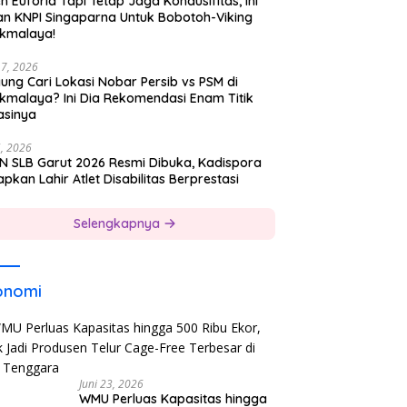
h Euforia Tapi Tetap Jaga Kondusifitas, Ini
an KNPI Singaparna Untuk Bobotoh-Viking
ikmalaya!
17, 2026
ung Cari Lokasi Nobar Persib vs PSM di
ikmalaya? Ini Dia Rekomendasi Enam Titik
asinya
5, 2026
N SLB Garut 2026 Resmi Dibuka, Kadispora
pkan Lahir Atlet Disabilitas Berprestasi
Selengkapnya
onomi
Juni 23, 2026
WMU Perluas Kapasitas hingga