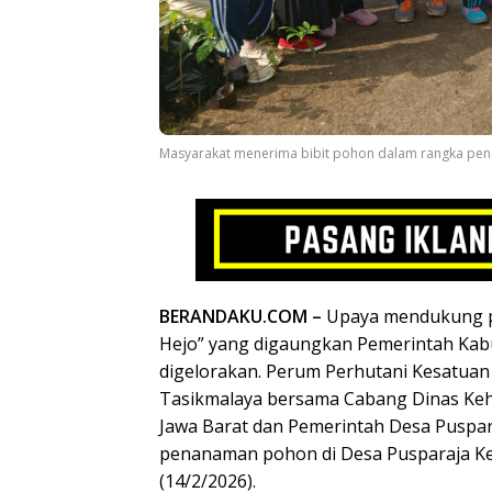
Masyarakat menerima bibit pohon dalam rangka peng
BERANDAKU.COM –
Upaya mendukung p
Hejo” yang digaungkan Pemerintah Kab
digelorakan. Perum Perhutani Kesatua
Tasikmalaya bersama Cabang Dinas Kehu
Jawa Barat dan Pemerintah Desa Puspa
penanaman pohon di Desa Pusparaja Ke
(14/2/2026).