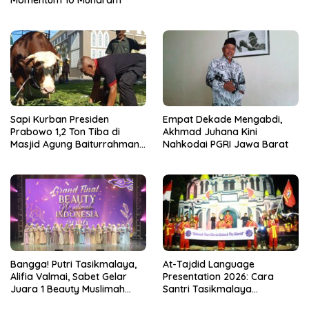
Sapi Kurban Presiden
Empat Dekade Mengabdi,
Prabowo 1,2 Ton Tiba di
Akhmad Juhana Kini
Masjid Agung Baiturrahman
Nahkodai PGRI Jawa Barat
Tasikmalaya
Bangga! Putri Tasikmalaya,
At-Tajdid Language
Alifia Valmai, Sabet Gelar
Presentation 2026: Cara
Juara 1 Beauty Muslimah
Santri Tasikmalaya
Indonesia 2026
Taklukkan Dunia Lewat