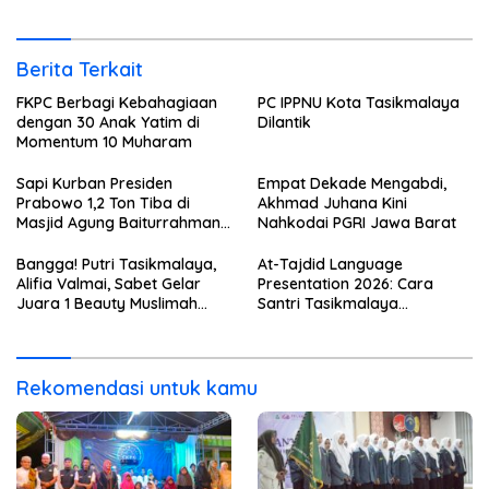
Bahasa
Berita Terkait
FKPC Berbagi Kebahagiaan
PC IPPNU Kota Tasikmalaya
dengan 30 Anak Yatim di
Dilantik
Momentum 10 Muharam
Sapi Kurban Presiden
Empat Dekade Mengabdi,
Prabowo 1,2 Ton Tiba di
Akhmad Juhana Kini
Masjid Agung Baiturrahman
Nahkodai PGRI Jawa Barat
Tasikmalaya
Bangga! Putri Tasikmalaya,
At-Tajdid Language
Alifia Valmai, Sabet Gelar
Presentation 2026: Cara
Juara 1 Beauty Muslimah
Santri Tasikmalaya
Indonesia 2026
Taklukkan Dunia Lewat
Bahasa
Rekomendasi untuk kamu