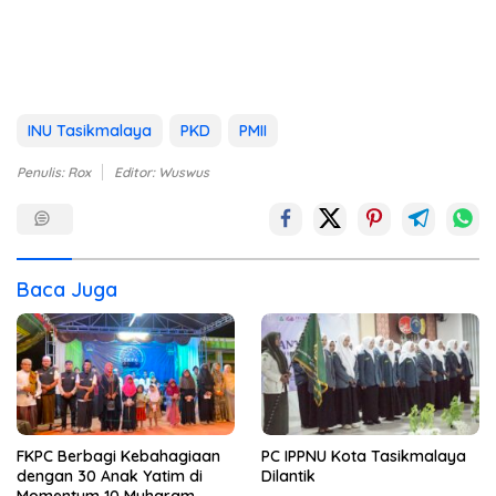
INU Tasikmalaya
PKD
PMII
Penulis: Rox
Editor: Wuswus
Baca Juga
FKPC Berbagi Kebahagiaan
PC IPPNU Kota Tasikmalaya
dengan 30 Anak Yatim di
Dilantik
Momentum 10 Muharam