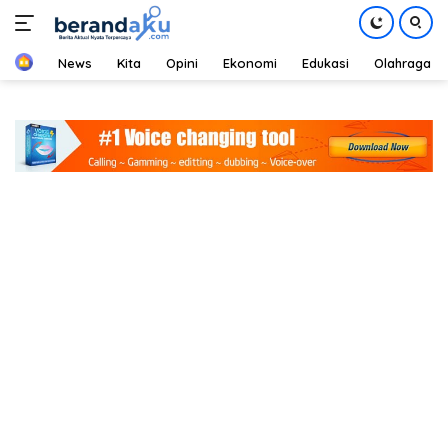
Home
News
Kita
Opini
Ekonomi
Edukasi
Olahraga
Langsung
ke
konten