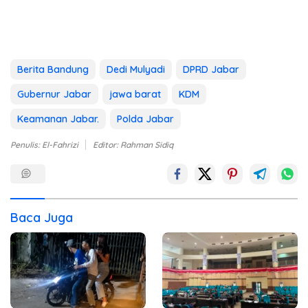
Berita Bandung
Dedi Mulyadi
DPRD Jabar
Gubernur Jabar
jawa barat
KDM
Keamanan Jabar.
Polda Jabar
Penulis: El-Fahrizi
Editor: Rahman Sidiq
Baca Juga