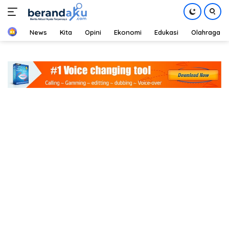
Home
News
Kita
Opini
Ekonomi
Edukasi
Olahraga
Langsung
ke
konten