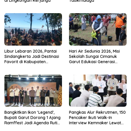
di Lingkungan Kerjanya
Tasikmalaya
Libur Lebaran 2026, Pantai
Hari Air Sedunia 2026, Misi
Sindangkerta Jadi Destinasi
Sekolah Sungai Cimanuk
Favorit di Kabupaten
Garut Edukasi Generasi
Tasikmalaya
Muda Jaga Ekosistem
Bangkitkan Ikon ‘Legend’,
Pangkas Alur Rekrutmen, 150
Bupati Garut Dorong 1 Ajang
Pencaker Ikuti Walk-In
Ramffest Jadi Agenda Rutin
Interview Kemnaker Lewat
Tahunan
Platform SIAPkerja