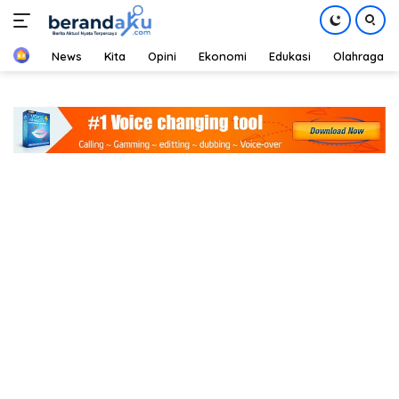
Home
News
Kita
Opini
Ekonomi
Edukasi
Olahraga
Langsung
ke
konten