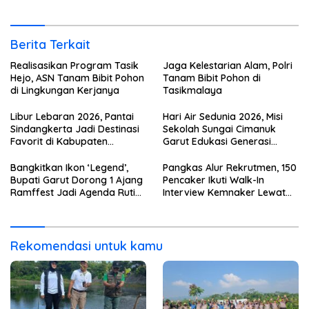
Berita Terkait
Realisasikan Program Tasik
Jaga Kelestarian Alam, Polri
Hejo, ASN Tanam Bibit Pohon
Tanam Bibit Pohon di
di Lingkungan Kerjanya
Tasikmalaya
Libur Lebaran 2026, Pantai
Hari Air Sedunia 2026, Misi
Sindangkerta Jadi Destinasi
Sekolah Sungai Cimanuk
Favorit di Kabupaten
Garut Edukasi Generasi
Tasikmalaya
Muda Jaga Ekosistem
Bangkitkan Ikon ‘Legend’,
Pangkas Alur Rekrutmen, 150
Bupati Garut Dorong 1 Ajang
Pencaker Ikuti Walk-In
Ramffest Jadi Agenda Rutin
Interview Kemnaker Lewat
Tahunan
Platform SIAPkerja
Rekomendasi untuk kamu