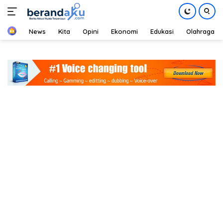
Home
News
Kita
Opini
Ekonomi
Edukasi
Olahraga
Langsung
ke
konten