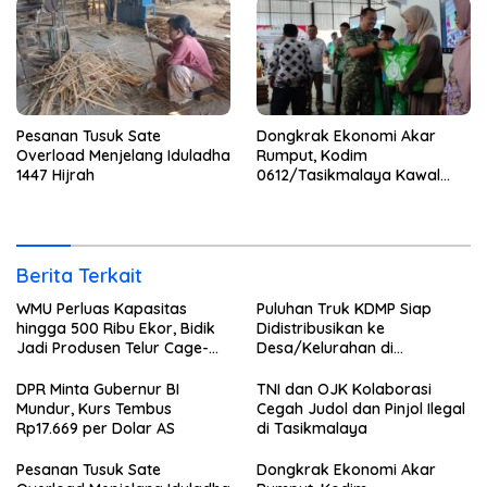
Pesanan Tusuk Sate
Dongkrak Ekonomi Akar
Overload Menjelang Iduladha
Rumput, Kodim
1447 Hijrah
0612/Tasikmalaya Kawal
Peluncuran KDMP
Berita Terkait
WMU Perluas Kapasitas
Puluhan Truk KDMP Siap
hingga 500 Ribu Ekor, Bidik
Didistribusikan ke
Jadi Produsen Telur Cage-
Desa/Kelurahan di
Free Terbesar di Asia
Tasikmalaya
Tenggara
DPR Minta Gubernur BI
TNI dan OJK Kolaborasi
Mundur, Kurs Tembus
Cegah Judol dan Pinjol Ilegal
Rp17.669 per Dolar AS
di Tasikmalaya
Pesanan Tusuk Sate
Dongkrak Ekonomi Akar