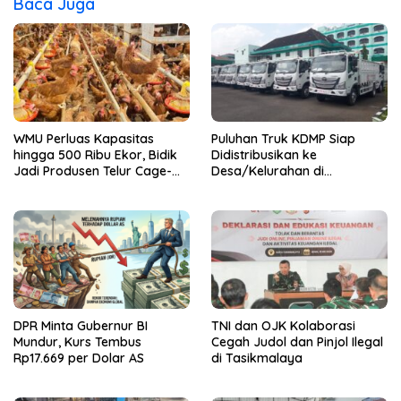
Baca Juga
WMU Perluas Kapasitas
Puluhan Truk KDMP Siap
hingga 500 Ribu Ekor, Bidik
Didistribusikan ke
Jadi Produsen Telur Cage-
Desa/Kelurahan di
Free Terbesar di Asia
Tasikmalaya
Tenggara
DPR Minta Gubernur BI
TNI dan OJK Kolaborasi
Mundur, Kurs Tembus
Cegah Judol dan Pinjol Ilegal
Rp17.669 per Dolar AS
di Tasikmalaya