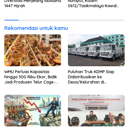
Overload Menjelang Iduladha
Rumput, Kodim
1447 Hijrah
0612/Tasikmalaya Kawal
Peluncuran KDMP
Rekomendasi untuk kamu
WMU Perluas Kapasitas
Puluhan Truk KDMP Siap
hingga 500 Ribu Ekor, Bidik
Didistribusikan ke
Jadi Produsen Telur Cage-
Desa/Kelurahan di
Free Terbesar di Asia
Tasikmalaya
Tenggara