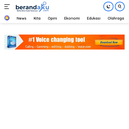
Home
News
Kita
Opini
Ekonomi
Edukasi
Olahraga
Langsung
ke
konten