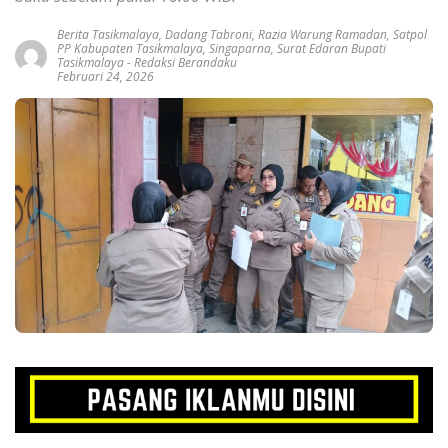
Berita Tasikmalaya
,
Dadang Tabroni
,
Razia Warung Ramadan
,
Satpol
PP Kabupaten Tasikmalaya
,
Singaparna
,
Surat Edaran Bupati
Tasikmalaya
-
Redaksi Berandaku
Februari 24, 2026