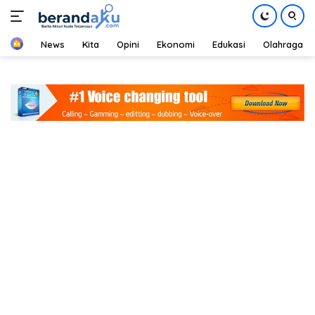
Home
News
Kita
Opini
Ekonomi
Edukasi
Olahraga
Langsung
ke
konten