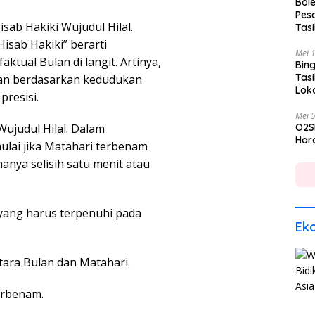
Bole
Pes
b Hakiki Wujudul Hilal.
Tas
isab Hakiki” berarti
Mei 
tual Bulan di langit. Artinya,
Bing
Tas
kan berdasarkan kedudukan
Lok
presisi.
Mei 
Wujudul Hilal. Dalam
O2S
Hara
ulai jika Matahari terbenam
anya selisih satu menit atau
f yang harus terpenuhi pada
Ek
ntara Bulan dan Matahari.
terbenam.