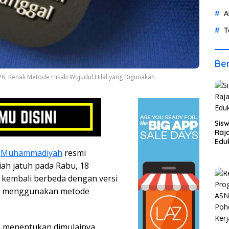
A
T
Ber
 Kenali Metode Hisab Wujudul Hilal yang Digunakan
Sis
Raja
Eduk
)
Muhammadiyah
resmi
ah jatuh pada Rabu, 18
i kembali berbeda dengan versi
h menggunakan metode
 menentukan dimulainya