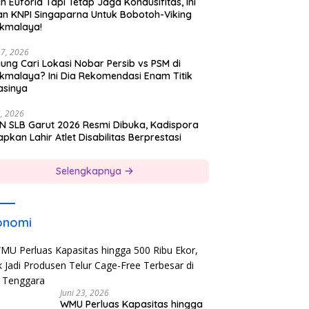
h Euforia Tapi Tetap Jaga Kondusifitas, Ini
an KNPI Singaparna Untuk Bobotoh-Viking
ikmalaya!
17, 2026
ung Cari Lokasi Nobar Persib vs PSM di
ikmalaya? Ini Dia Rekomendasi Enam Titik
asinya
5, 2026
N SLB Garut 2026 Resmi Dibuka, Kadispora
pkan Lahir Atlet Disabilitas Berprestasi
Selengkapnya
onomi
Juni 23, 2026
WMU Perluas Kapasitas hingga