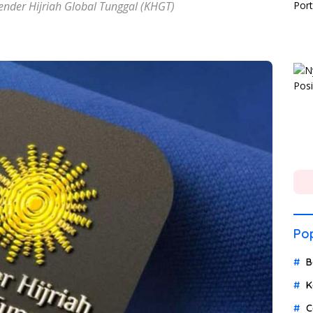
ender Hijriah Global Tunggal (KHGT)
Pop
B
K
C