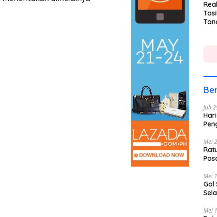
Rea
Tasi
Tan
Lin
Ber
Juli 
Hari
Pen
Mei 
Rat
Pas
Mei 
Gol
Sela
Mei 