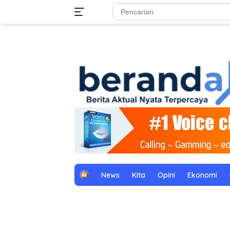
Langsung
tutup
ke
konten
H
News
Kita
Opini
Ekonomi
o
m
e