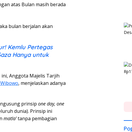
ngan atas Bulan masih berada
maka bulan berjalan akan
ur! Kemlu Pertegas
Gaza Hanya untuk
ni, Anggota Majelis Tarjih
 Wibowo
, menjelaskan adanya
engusung prinsip
one day, one
luruh dunia). Prinsip ini
an
matla’
tanpa pembagian
Pop