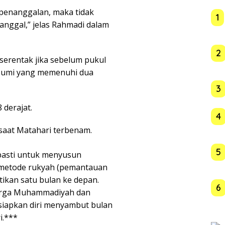
 penanggalan, maka tidak
1
anggal,” jelas Rahmadi dalam
2
 serentak jika sebelum pukul
 Bumi yang memenuhi dua
3
 derajat.
4
t saat Matahari terbenam.
5
 pasti untuk menyusun
 metode rukyah (pemantauan
ikan satu bulan ke depan.
6
arga Muhammadiyah dan
iapkan diri menyambut bulan
i.***