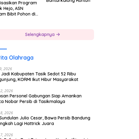
Bantarkalong Runtuh
lisasikan Program
k Hejo, ASN
am Bibit Pohon di
gkungan Kerjanya
Selengkapnya
ita Olahraga
29, 2026
 Jadi Kabupaten Tasik Sedot 52 Ribu
gunjung, KORMI Ikut Hibur Masyarakat
22, 2026
usan Personel Gabungan Siap Amankan
ca Nobar Persib di Tasikmalaya
18, 2026
 Sundulan Julio Cesar, Bawa Persib Bandung
ngkah Lagi Hattrick Juara
17, 2026