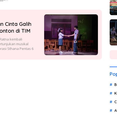
n Cinta Galih
onton di TIM
Ratna kembali
rtunjukan musikal
orasi Sthana Pentas 6
Pop
B
K
C
A