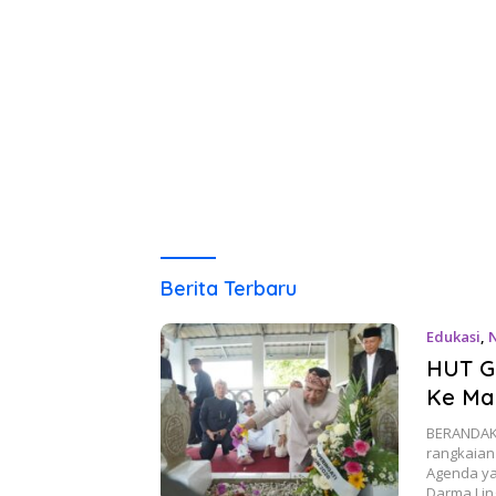
berandaku.com
Berita Terbaru
Edukasi
,
HUT Ga
Ke Ma
‎BERANDAK
rangkaian 
Agenda yan
Darma Li