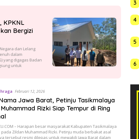
3
4
t, KPKNL
kan Bergizi
5
Negara dan Lelang
penuh dalam
G) yang digagas Badan
6
ngsung untuk
ahraga
Februari 12, 2026
Nama Jawa Barat, Petinju Tasikmalaya
 Muhammad Rizki Siap Tempur di Ring
al
U.COM – Harapan besar masyarakat Kabupaten Tasikmalaya
ju pada Zildan Muhammad Rizki. Petinju muda berbakat asal
ya tersebut resmi dilepas untuk mewakili Jawa Barat dalam