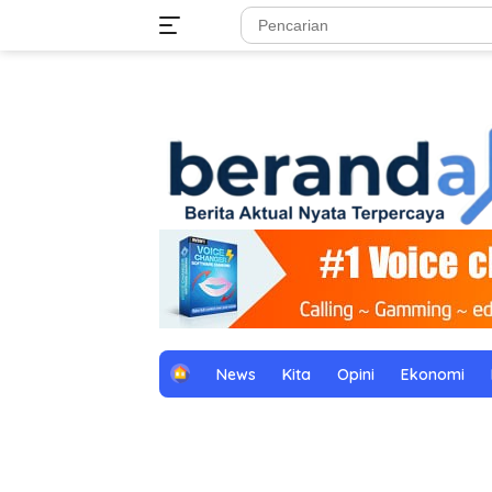
Langsung
tutup
ke
konten
H
News
Kita
Opini
Ekonomi
o
m
e