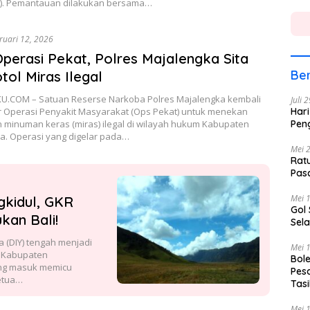
6). Pemantauan dilakukan bersama…
ruari 12, 2026
Operasi Pekat, Polres Majalengka Sita
Ber
tol Miras Ilegal
.COM – Satuan Reserse Narkoba Polres Majalengka kembali
Juli 
 Operasi Penyakit Masyarakat (Ops Pekat) untuk menekan
Hari
 minuman keras (miras) ilegal di wilayah hukum Kabupaten
Pen
a. Operasi yang digelar pada…
Mei 
Rat
Pas
Mei 
gkidul, GKR
Gol
kan Bali!
Sela
(DIY) tengah menjadi
Mei 
h Kabupaten
Bole
ang masuk memicu
Pes
Ketua…
Tas
Mei 