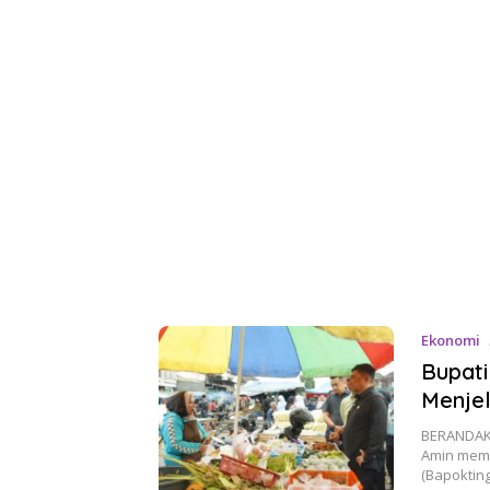
Ekonomi
Bupati
Menje
BERANDAKU
Amin mema
(Bapokting