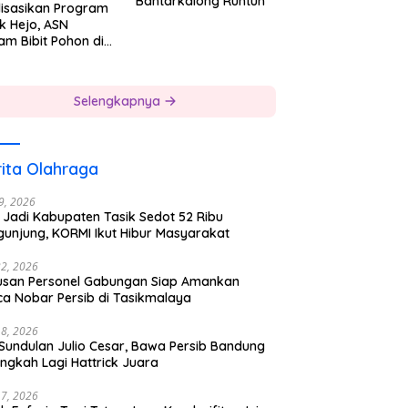
Bantarkalong Runtuh
lisasikan Program
k Hejo, ASN
am Bibit Pohon di
gkungan Kerjanya
Selengkapnya
ita Olahraga
29, 2026
 Jadi Kabupaten Tasik Sedot 52 Ribu
gunjung, KORMI Ikut Hibur Masyarakat
22, 2026
usan Personel Gabungan Siap Amankan
ca Nobar Persib di Tasikmalaya
18, 2026
 Sundulan Julio Cesar, Bawa Persib Bandung
ngkah Lagi Hattrick Juara
17, 2026