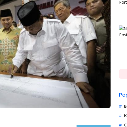
Pop
B
K
C