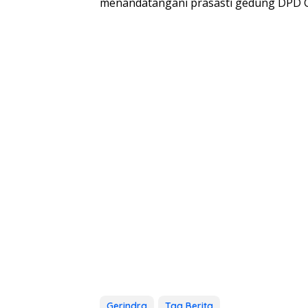
menandatangani prasasti gedung DPD G
Gerindra
Tag Berita