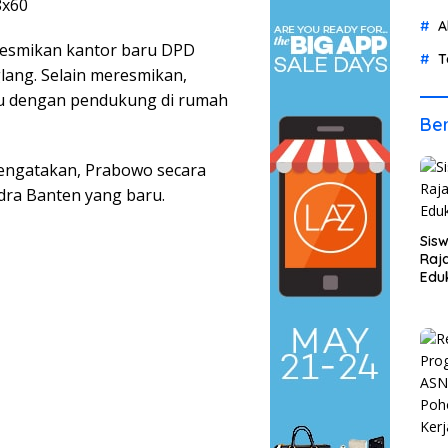
A
resmikan kantor baru DPD
T
lang. Selain meresmikan,
u dengan pendukung di rumah
Ber
ngatakan, Prabowo secara
dra Banten yang baru.
Sis
Raja
Eduk