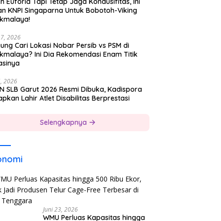
h Euforia Tapi Tetap Jaga Kondusifitas, Ini
an KNPI Singaparna Untuk Bobotoh-Viking
ikmalaya!
17, 2026
ung Cari Lokasi Nobar Persib vs PSM di
ikmalaya? Ini Dia Rekomendasi Enam Titik
asinya
5, 2026
N SLB Garut 2026 Resmi Dibuka, Kadispora
pkan Lahir Atlet Disabilitas Berprestasi
Selengkapnya
onomi
Juni 23, 2026
WMU Perluas Kapasitas hingga