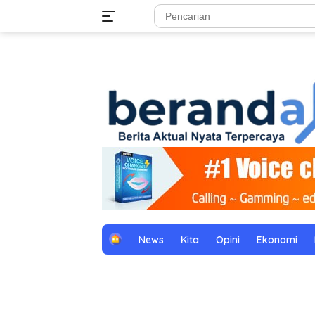
Langsung
tutup
ke
konten
H
News
Kita
Opini
Ekonomi
o
m
e