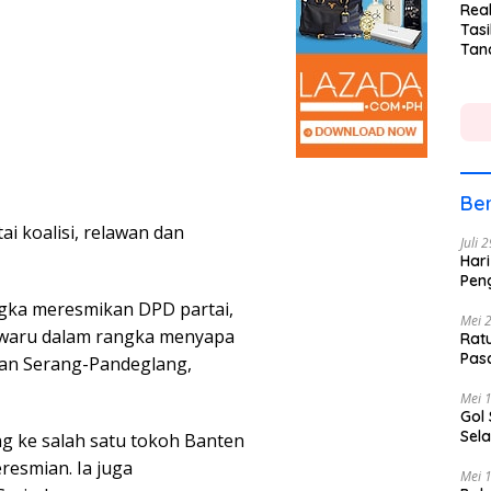
Rea
Tasi
Tan
Lin
Ber
i koalisi, relawan dan
Juli 
Hari
Pen
ngka meresmikan DPD partai,
Mei 
Ciwaru dalam rangka menyapa
Rat
Pas
lan Serang-Pandeglang,
Mei 
Gol
Sela
 ke salah satu tokoh Banten
resmian. Ia juga
Mei 