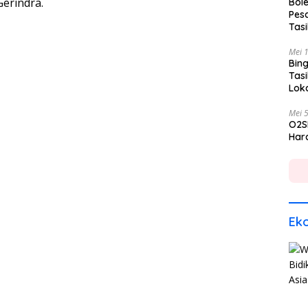
erindra.
Bole
Pes
Tas
Mei 
Bing
Tas
Lok
Mei 
O2S
Hara
Ek