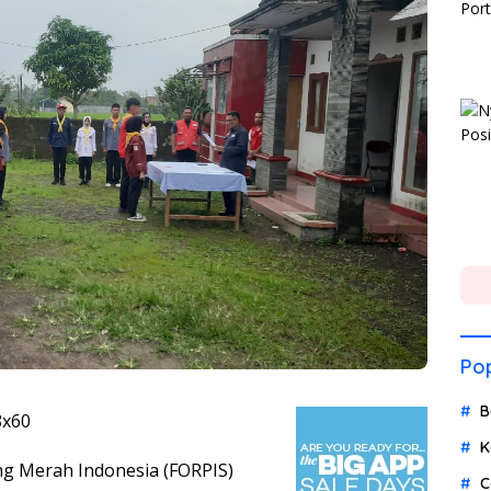
Pop
B
K
g Merah Indonesia (FORPIS)
C