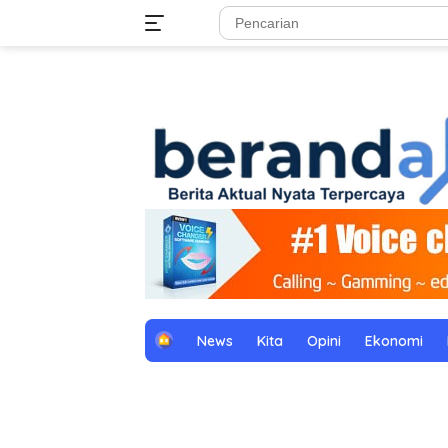
Langsung
tutup
ke
konten
H
News
Kita
Opini
Ekonomi
o
m
e