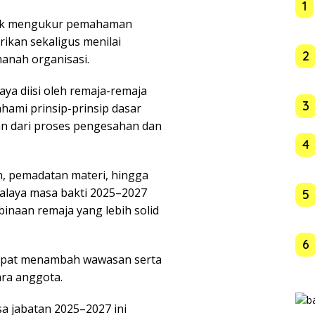
1
ntuk mengukur pemahaman
rikan sekaligus menilai
2
anah organisasi.
ya diisi oleh remaja-remaja
3
ahami prinsip-prinsip dasar
an dari proses pengesahan dan
4
n, pemadatan materi, hingga
laya masa bakti 2025–2027
5
naan remaja yang lebih solid
6
dapat menambah wawasan serta
ra anggota.
a jabatan 2025–2027 ini