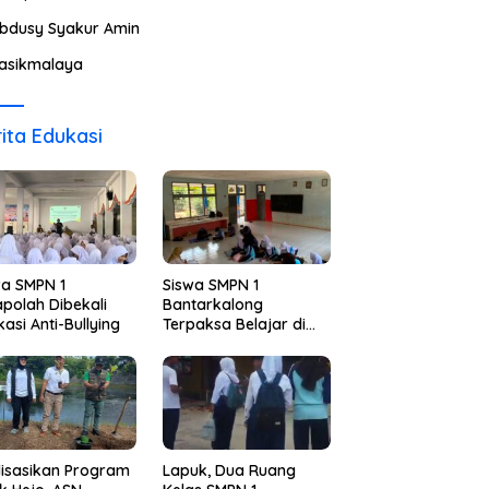
bdusy Syakur Amin
asikmalaya
ita Edukasi
wa SMPN 1
Siswa SMPN 1
polah Dibekali
Bantarkalong
asi Anti-Bullying
Terpaksa Belajar di
Ruangan Darurat
lisasikan Program
Lapuk, Dua Ruang