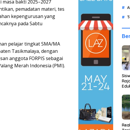
 masa bakti 2025–2027
A
ntikan, pemadatan materi, tes
rahan kepengurusan yang
T
ncaknya pada Sabtu
Ber
han pelajar tingkat SMA/MA
upaten Tasikmalaya, dengan
san anggota FORPIS sebagai
Palang Merah Indonesia (PMI).
Sis
Raja
Eduk
Rea