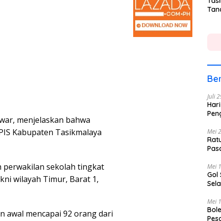
Tasi
Tan
Lin
Ber
Juli 
Hari
Pen
nwar, menjelaskan bahwa
RPIS Kabupaten Tasikmalaya
Mei 
Rat
Pas
h perwakilan sekolah tingkat
Mei 
Gol
ni wilayah Timur, Barat 1,
Sela
Mei 
Bole
an awal mencapai 92 orang dari
Pes