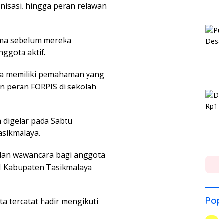
isasi, hingga peran relawan
ama sebelum mereka
ggota aktif.
ta memiliki pemahaman yang
an peran FORPIS di sekolah
 digelar pada Sabtu
asikmalaya.
s dan wawancara bagi anggota
MI Kabupaten Tasikmalaya
Pop
ta tercatat hadir mengikuti