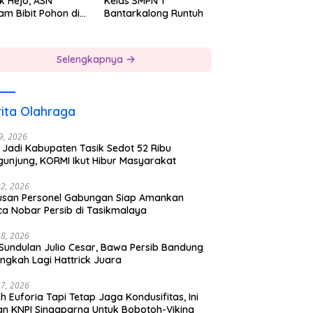
k Hejo, ASN
Kelas SMPN 1
am Bibit Pohon di
Bantarkalong Runtuh
gkungan Kerjanya
Selengkapnya
ita Olahraga
29, 2026
 Jadi Kabupaten Tasik Sedot 52 Ribu
gunjung, KORMI Ikut Hibur Masyarakat
22, 2026
usan Personel Gabungan Siap Amankan
ca Nobar Persib di Tasikmalaya
18, 2026
 Sundulan Julio Cesar, Bawa Persib Bandung
ngkah Lagi Hattrick Juara
17, 2026
h Euforia Tapi Tetap Jaga Kondusifitas, Ini
an KNPI Singaparna Untuk Bobotoh-Viking