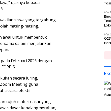
laya,” ujarnya kepada
Tas
6.
Mei 
Bing
wakilan siswa yang tergabung
Tas
Lok
kolah masing-masing.
Mei 
ah awal untuk membentuk
O2S
bersama dalam menjalankan
Hara
epan.
n pada Februari 2026 dengan
 FORPIS.
Ek
kukan secara luring,
i Zoom Meeting guna
h secara efektif.
an tujuh materi dasar yang
i dasar-dasar kepalangmerahan,