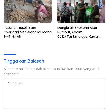
Pesanan Tusuk Sate
Dongkrak Ekonomi Akar
Overload Menjelang Iduladha
Rumput, Kodim
1447 Hijrah
0612/Tasikmalaya Kawal
Peluncuran KDMP
Tinggalkan Balasan
Alamat email Anda tidak akan dipublikasikan.
Ruas yang wajib
ditandai
*