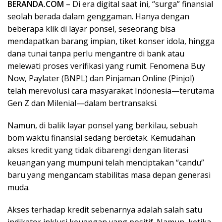
BERANDA.COM
– Di era digital saat ini, “surga” finansial
seolah berada dalam genggaman. Hanya dengan
beberapa klik di layar ponsel, seseorang bisa
mendapatkan barang impian, tiket konser idola, hingga
dana tunai tanpa perlu mengantre di bank atau
melewati proses verifikasi yang rumit. Fenomena Buy
Now, Paylater (BNPL) dan Pinjaman Online (Pinjol)
telah merevolusi cara masyarakat Indonesia—terutama
Gen Z dan Milenial—dalam bertransaksi.
Namun, di balik layar ponsel yang berkilau, sebuah
bom waktu finansial sedang berdetak. Kemudahan
akses kredit yang tidak dibarengi dengan literasi
keuangan yang mumpuni telah menciptakan “candu”
baru yang mengancam stabilitas masa depan generasi
muda.
Akses terhadap kredit sebenarnya adalah salah satu