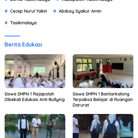
Cecep Nurul Yakin
Abdusy Syakur Amin
Tasikmalaya
Berita Edukasi
Siswa SMPN 1 Rajapolah
Siswa SMPN 1 Bantarkalong
Dibekali Edukasi Anti-Bullying
Terpaksa Belajar di Ruangan
Darurat