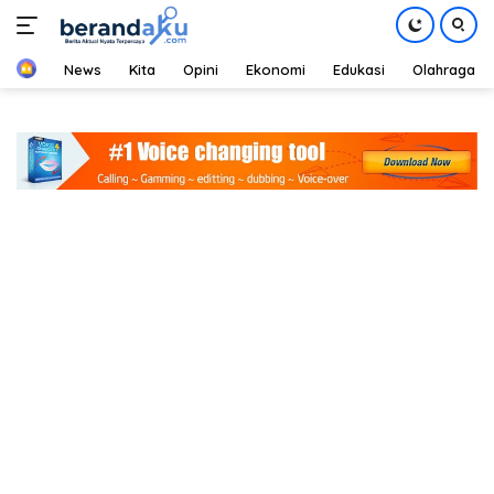
Home
News
Kita
Opini
Ekonomi
Edukasi
Olahraga
Langsung
ke
konten