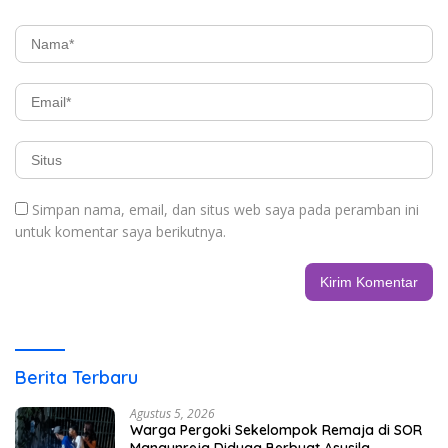
Simpan nama, email, dan situs web saya pada peramban ini
untuk komentar saya berikutnya.
Berita Terbaru
Agustus 5, 2026
Warga Pergoki Sekelompok Remaja di SOR
Mangunreja Diduga Berbuat Asusila