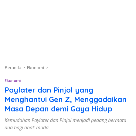
Beranda
Ekonomi
Ekonomi
Paylater dan Pinjol yang
Menghantui Gen Z, Menggadaikan
Masa Depan demi Gaya Hidup
Kemudahan Paylater dan Pinjol menjadi pedang bermata
dua bagi anak muda