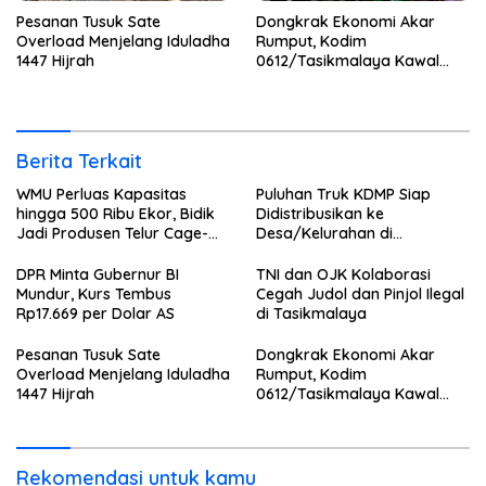
Pesanan Tusuk Sate
Dongkrak Ekonomi Akar
Overload Menjelang Iduladha
Rumput, Kodim
1447 Hijrah
0612/Tasikmalaya Kawal
Peluncuran KDMP
Berita Terkait
WMU Perluas Kapasitas
Puluhan Truk KDMP Siap
hingga 500 Ribu Ekor, Bidik
Didistribusikan ke
Jadi Produsen Telur Cage-
Desa/Kelurahan di
Free Terbesar di Asia
Tasikmalaya
Tenggara
DPR Minta Gubernur BI
TNI dan OJK Kolaborasi
Mundur, Kurs Tembus
Cegah Judol dan Pinjol Ilegal
Rp17.669 per Dolar AS
di Tasikmalaya
Pesanan Tusuk Sate
Dongkrak Ekonomi Akar
Overload Menjelang Iduladha
Rumput, Kodim
1447 Hijrah
0612/Tasikmalaya Kawal
Peluncuran KDMP
Rekomendasi untuk kamu