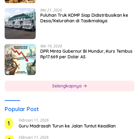
Mei 21, 2026
Puluhan Truk KDMP Siap Didistribusikan ke
Desa/Kelurahan di Tasikmalaya
Mei 19, 2026
DPR Minta Gubernur BI Mundur, Kurs Tembus
Rp17.669 per Dolar AS
Selengkapnya
Popular Post
Februari 11, 2026
1
Guru Madrasah Turun ke Jalan Tuntut Keadilan
Februari 11, 2026