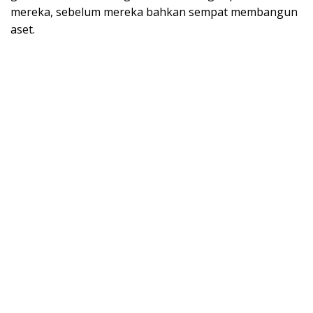
mereka, sebelum mereka bahkan sempat membangun
aset.