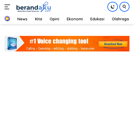
Home
News
Kita
Opini
Ekonomi
Edukasi
Olahraga
Langsung
ke
konten