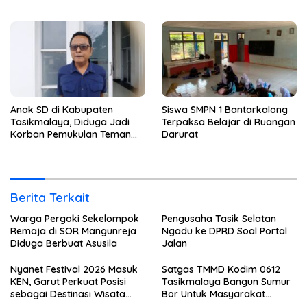
Budaya
Parungponteng
Anak SD di Kabupaten
Siswa SMPN 1 Bantarkalong
Tasikmalaya, Diduga Jadi
Terpaksa Belajar di Ruangan
Korban Pemukulan Teman
Darurat
Sekelasnya
Berita Terkait
Warga Pergoki Sekelompok
Pengusaha Tasik Selatan
Remaja di SOR Mangunreja
Ngadu ke DPRD Soal Portal
Diduga Berbuat Asusila
Jalan
Nyanet Festival 2026 Masuk
Satgas TMMD Kodim 0612
KEN, Garut Perkuat Posisi
Tasikmalaya Bangun Sumur
sebagai Destinasi Wisata
Bor Untuk Masyarakat
Budaya
Parungponteng