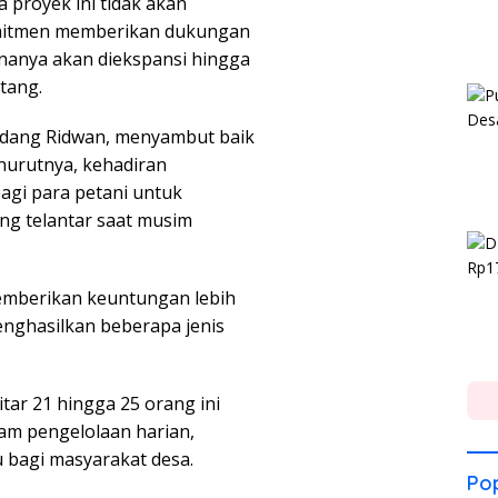
proyek ini tidak akan
rkomitmen memberikan dukungan
ananya akan diekspansi hingga
tang.
Endang Ridwan, menyambut baik
nurutnya, kehadiran
agi para petani untuk
ng telantar saat musim
emberikan keuntungan lebih
enghasilkan beberapa jenis
tar 21 hingga 25 orang ini
am pengelolaan harian,
 bagi masyarakat desa.
Pop