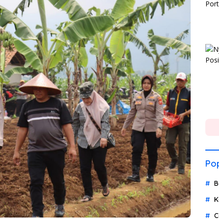
Pop
B
K
C