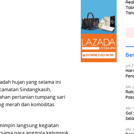
Rea
Tasi
Tan
Lin
Ber
Juli 
Hari
Pen
adah hujan yang selama ini
Mei 
ecamatan Sindangkasih,
Rat
lahan pertanian tumpang sari
Pas
ang merah dan komoditas
Mei 
Gol
Sela
emimpin langsung kegiatan
Mei 
rsama para anggota kelompok