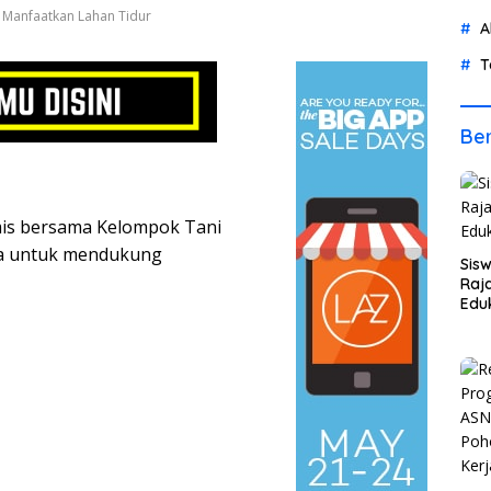
 Manfaatkan Lahan Tidur
A
T
Ber
is bersama Kelompok Tani
ta untuk mendukung
Sis
Raja
Eduk