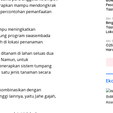
Bole
diharapkan mampu mendongkrak
Pes
Tas
i percontohan pemanfaatan
Mei 
Bing
Tas
mampu meningkatkan
Lok
ukung program swasembada
Mei 
ah di lokasi penanaman.
O2S
Hara
 ditanam di lahan seluas dua
. Namun, untuk
menerapkan sistem tumpang
 satu jenis tanaman secara
Ek
ikombinasikan dengan
i lainnya, yaitu ​Jahe gajah, ​