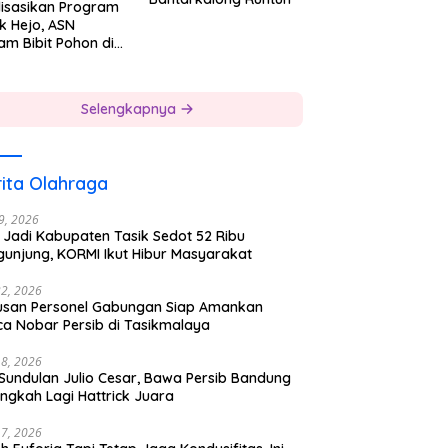
lisasikan Program
k Hejo, ASN
am Bibit Pohon di
gkungan Kerjanya
Selengkapnya
ita Olahraga
29, 2026
 Jadi Kabupaten Tasik Sedot 52 Ribu
gunjung, KORMI Ikut Hibur Masyarakat
22, 2026
usan Personel Gabungan Siap Amankan
ca Nobar Persib di Tasikmalaya
18, 2026
 Sundulan Julio Cesar, Bawa Persib Bandung
ngkah Lagi Hattrick Juara
17, 2026