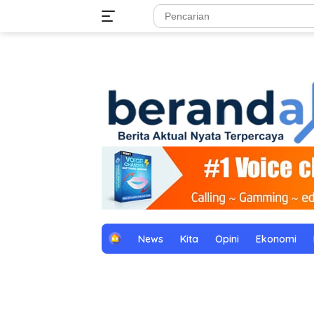
Langsung
tutup
ke
konten
H
News
Kita
Opini
Ekonomi
o
m
e