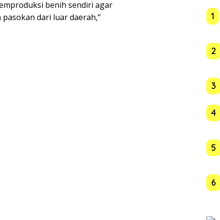
mproduksi benih sendiri agar
1
pasokan dari luar daerah,”
2
3
4
5
6