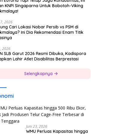
h Euforia Tapi Tetap Jaga Kondusifitas, Ini
an KNPI Singaparna Untuk Bobotoh-Viking
ikmalaya!
17, 2026
ung Cari Lokasi Nobar Persib vs PSM di
ikmalaya? Ini Dia Rekomendasi Enam Titik
asinya
5, 2026
N SLB Garut 2026 Resmi Dibuka, Kadispora
pkan Lahir Atlet Disabilitas Berprestasi
Selengkapnya
onomi
Juni 23, 2026
WMU Perluas Kapasitas hingga