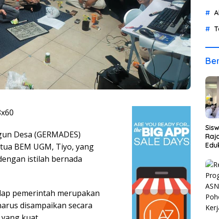
A
T
Ber
Sis
un Desa (GERMADES)
Raja
Eduk
tua BEM UGM, Tiyo, yang
dengan istilah bernada
hadap pemerintah merupakan
harus disampaikan secara
 yang kuat.