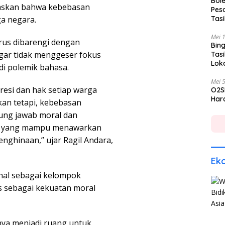
Bole
askan bahwa kebebasan
Pes
a negara.
Tas
Mei 
rus dibarengi dengan
Bing
agar tidak menggeser fokus
Tas
Lok
di polemik bahasa.
Mei 
esi dan hak setiap warga
O2S
Hara
kan tetapi, kebebasan
ung jawab moral dan
itik yang mampu menawarkan
nghinaan,” ujar Ragil Andara,
Ek
nal sebagai kelompok
is sebagai kekuatan moral
nya menjadi ruang untuk