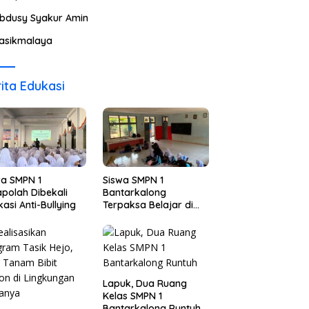
bdusy Syakur Amin
asikmalaya
ita Edukasi
wa SMPN 1
Siswa SMPN 1
polah Dibekali
Bantarkalong
asi Anti-Bullying
Terpaksa Belajar di
Ruangan Darurat
Lapuk, Dua Ruang
Kelas SMPN 1
Bantarkalong Runtuh