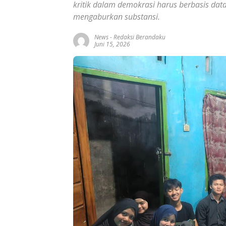
kritik dalam demokrasi harus berbasis data
mengaburkan substansi.
News
-
Redaksi Berandaku
Juni 15, 2026