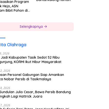
lisasikan Program
k Hejo, ASN
am Bibit Pohon di
gkungan Kerjanya
Selengkapnya
ita Olahraga
29, 2026
 Jadi Kabupaten Tasik Sedot 52 Ribu
gunjung, KORMI Ikut Hibur Masyarakat
22, 2026
usan Personel Gabungan Siap Amankan
ca Nobar Persib di Tasikmalaya
18, 2026
 Sundulan Julio Cesar, Bawa Persib Bandung
ngkah Lagi Hattrick Juara
17, 2026