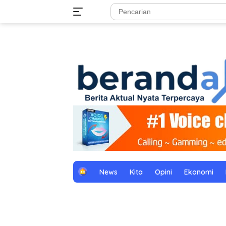
Langsung
tutup
ke
konten
H
News
Kita
Opini
Ekonomi
o
m
e