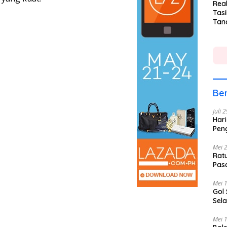
Rea
Tasi
Tan
Lin
Ber
Juli 
Hari
Pen
Mei 
Rat
Pas
Mei 
Gol
Sela
Mei 