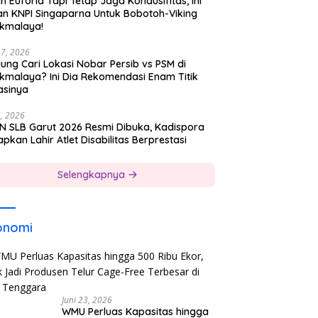
h Euforia Tapi Tetap Jaga Kondusifitas, Ini
an KNPI Singaparna Untuk Bobotoh-Viking
ikmalaya!
17, 2026
ung Cari Lokasi Nobar Persib vs PSM di
ikmalaya? Ini Dia Rekomendasi Enam Titik
asinya
5, 2026
N SLB Garut 2026 Resmi Dibuka, Kadispora
pkan Lahir Atlet Disabilitas Berprestasi
Selengkapnya
onomi
Juni 23, 2026
WMU Perluas Kapasitas hingga