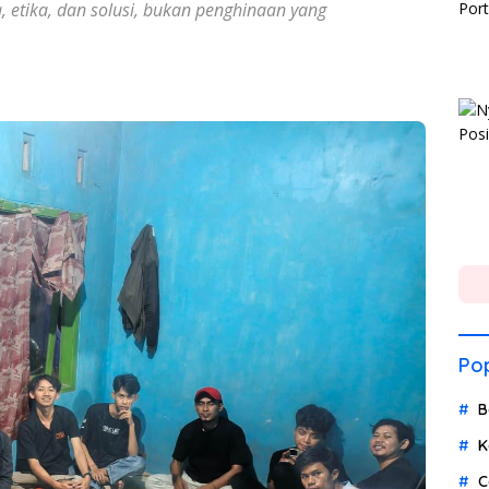
, etika, dan solusi, bukan penghinaan yang
Pop
B
K
C