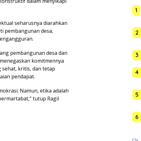
onstruktif dalam menyikapi
1
lektual seharusnya diarahkan
rti pembangunan desa,
2
pengangguran.
bidang pembangunan desa dan
3
 menegaskan komitmennya
ehat, kritis, dan tetap
4
aian pendapat.
emokrasi. Namun, etika adalah
5
ermartabat,” tutup Ragil
6